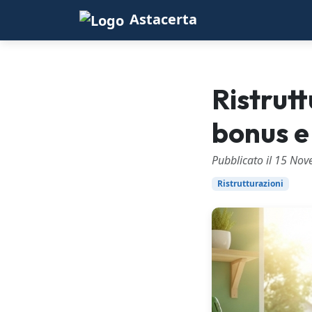
Astacerta
Ristrut
bonus e
Pubblicato il 15 No
Ristrutturazioni