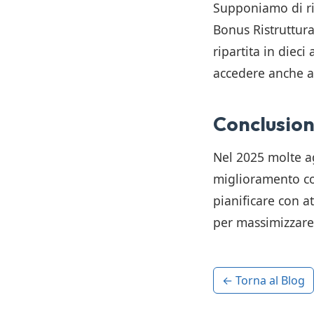
Supponiamo di ris
Bonus Ristruttura
ripartita in diec
accedere anche a
Conclusio
Nel 2025 molte ag
miglioramento con
pianificare con 
per massimizzare 
← Torna al Blog