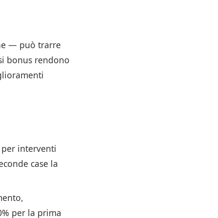
ne — può trarre
osi bonus rendono
iglioramenti
 per interventi
seconde case la
mento,
 50% per la prima