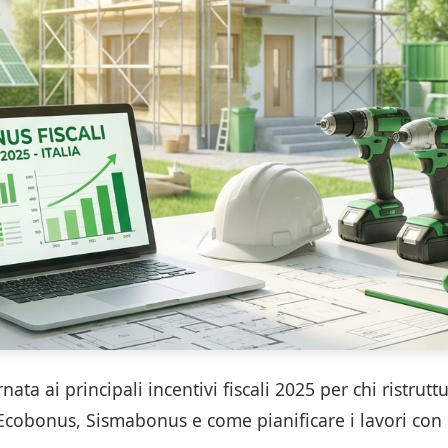
ata ai principali incentivi fiscali 2025 per chi ristrut
 Ecobonus, Sismabonus e come pianificare i lavori con