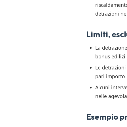
riscaldamento
detrazioni ne
Limiti, esc
La detrazione
bonus edilizi
Le detrazioni 
pari importo.
Alcuni interv
nelle agevola
Esempio pr