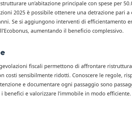
trutturare un’abitazione principale con spese per 50.0
zioni 2025 è possibile ottenere una detrazione pari a c
i anni. Se si aggiungono interventi di efficientamento e
ll’Ecobonus, aumentando il beneficio complessivo.
ne
evolazioni fiscali permettono di affrontare ristrutturaz
 costi sensibilmente ridotti. Conoscere le regole, rispe
attenzione e documentare ogni passaggio sono passag
i benefici e valorizzare l’immobile in modo efficiente.