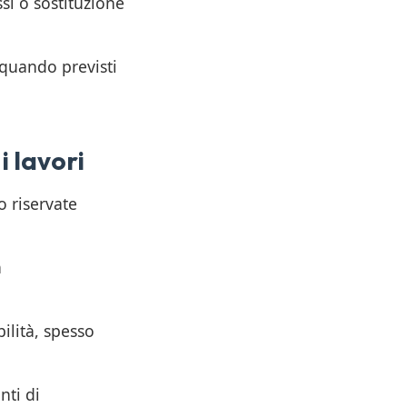
si o sostituzione
 quando previsti
i lavori
o riservate
a
ilità, spesso
nti di