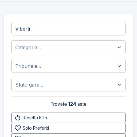
Trovate
124
aste
restart_alt
Resetta Filtri
favorite_border
Solo Preferiti