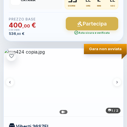
📍
CATANIA
GIORNI
ORE
MIN
SEC
PREZZO BASE
Partecipa
gavel
400
€
,00
CON ONERI:
check_circle
536
€
Asta sicura e verificata
,80
Gara non avviata
favorite_border
1 / 2
🚘
Viberti 36S7EL