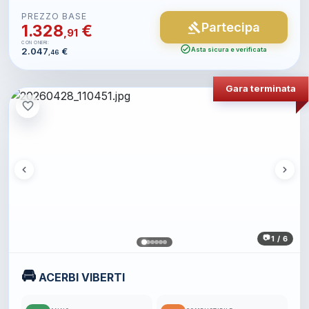
PREZZO BASE
Partecipa
gavel
1.328
€
,91
CON ONERI:
check_circle
2.047
€
Asta sicura e verificata
,46
Gara terminata
favorite_border
1 / 6
🚘
ACERBI VIBERTI