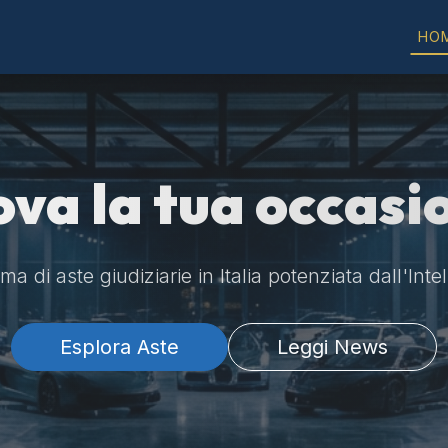
HO
ova la tua occasi
a di aste giudiziarie in Italia potenziata dall'Intel
Esplora Aste
Leggi News