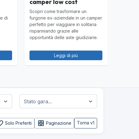
camper low cost
Scopri come trasformare un
e di
furgone ex-aziendale in un camper
perfetto per viaggiare in solitaria
risparmiando grazie alle
opportunità delle aste giudiziarie.
Leggi di più
e_border
pages
Torna v1
Solo Preferiti
Paginazione