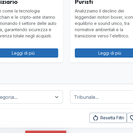
iziario
Puristi
i come la tecnologia
Analizziamo il declino dei
chain e le cripto-aste stanno
leggendari motori boxer, icon
zionando il settore delle auto
equilibrio e sound unico, tra
sta, garantendo sicurezza e
normative ambientali e la
renza totale negli acquisti.
transizione verso l'elettrico.
Leggi di più
Leggi di più
restart_alt
favorit
Resetta Filtri