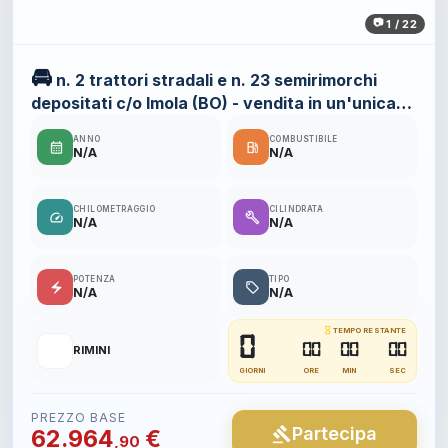
1 / 22
🚘
n. 2 trattori stradali e n. 23 semirimorchi
depositati c/o Imola (BO) - vendita in un'unica
soluzione
ANNO
COMBUSTIBILE
calendar_month
local_gas_station
N/A
N/A
CHILOMETRAGGIO
CILINDRATA
speed
build
N/A
N/A
POTENZA
TIPO
electric_bolt
local_offer
N/A
N/A
hourglass_empty
TEMPO RESTANTE
0
📍
00
00
00
RIMINI
GIORNI
ORE
MIN
SEC
PREZZO BASE
Partecipa
gavel
62.964
€
,90