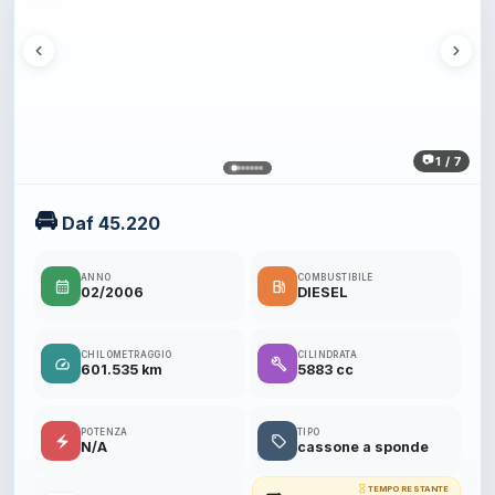
1 / 7
🚘
Daf 45.220
ANNO
COMBUSTIBILE
calendar_month
local_gas_station
02/2006
DIESEL
CHILOMETRAGGIO
CILINDRATA
speed
build
601.535 km
5883 cc
POTENZA
TIPO
electric_bolt
local_offer
N/A
cassone a sponde
hourglass_empty
TEMPO RESTANTE