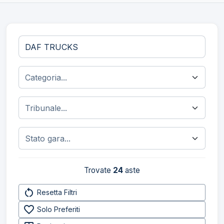
Trovate
24
aste
restart_alt
Resetta Filtri
favorite_border
Solo Preferiti