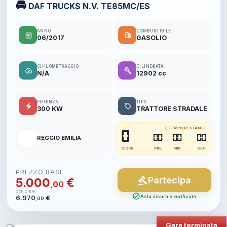
🚘
DAF TRUCKS N.V. TE85MC/ES
ANNO
COMBUSTIBILE
calendar_month
local_gas_station
06/2017
GASOLIO
CHILOMETRAGGIO
CILINDRATA
speed
build
N/A
12902 cc
POTENZA
TIPO
electric_bolt
local_offer
300 KW
TRATTORE STRADALE
hourglass_empty
TEMPO RESTANTE
0
📍
00
00
00
REGGIO EMILIA
GIORNI
ORE
MIN
SEC
PREZZO BASE
Partecipa
gavel
5.000
€
,00
CON ONERI:
check_circle
6.970
€
Asta sicura e verificata
,00
Gara terminata