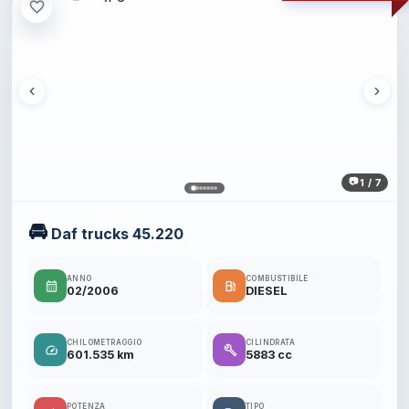
favorite_border
1 / 7
🚘
Daf trucks 45.220
ANNO
COMBUSTIBILE
calendar_month
local_gas_station
02/2006
DIESEL
CHILOMETRAGGIO
CILINDRATA
speed
build
601.535 km
5883 cc
POTENZA
TIPO