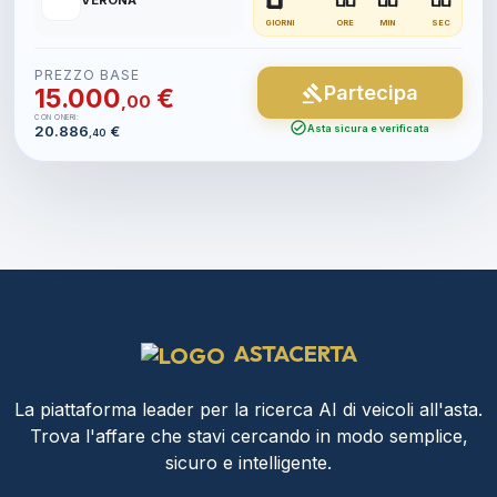
📍
VERONA
GIORNI
ORE
MIN
SEC
PREZZO BASE
Partecipa
gavel
15.000
€
,00
CON ONERI:
check_circle
20.886
€
Asta sicura e verificata
,40
ASTACERTA
La piattaforma leader per la ricerca AI di veicoli all'asta.
Trova l'affare che stavi cercando in modo semplice,
sicuro e intelligente.