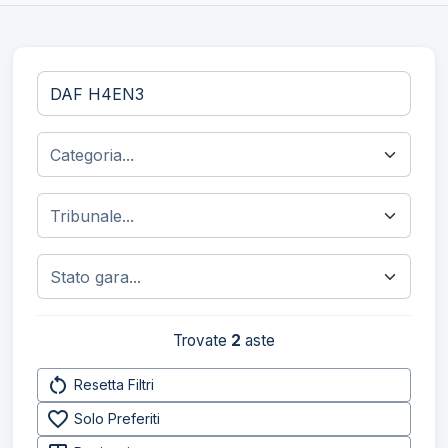
Trovate
2
aste
restart_alt
Resetta Filtri
favorite_border
Solo Preferiti