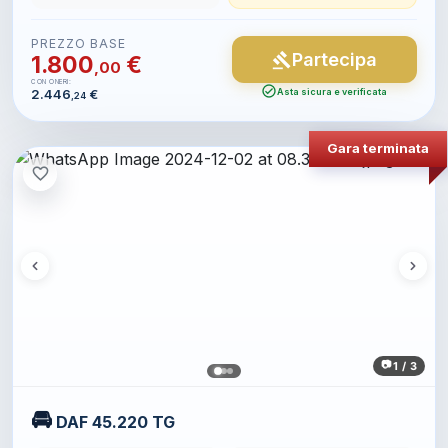
PREZZO BASE
Partecipa
gavel
1.800
€
,00
CON ONERI:
check_circle
2.446
€
Asta sicura e verificata
,24
Gara terminata
favorite_border
1 / 3
🚘
DAF 45.220 TG