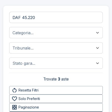
Trovate
3
aste
restart_alt
Resetta Filtri
favorite_border
Solo Preferiti
pages
Paginazione