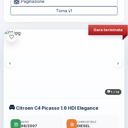
pages
Paginazione
Torna v1
Gara terminata
favorite_border
1 / 14
🚘
Citroen C4 Picasso 1.6 HDI Elegance
ANNO
COMBUSTIBILE
calendar_month
local_gas_station
06/2007
DIESEL