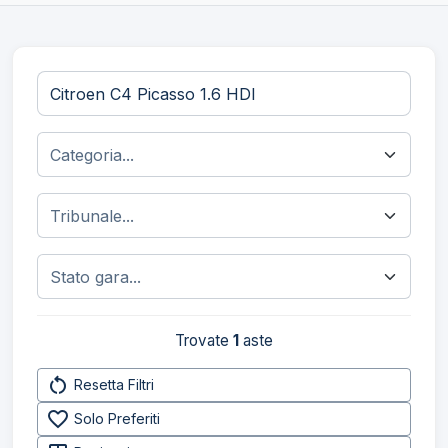
Trovate
1
aste
restart_alt
Resetta Filtri
favorite_border
Solo Preferiti