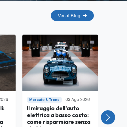
Vai al Blog
2026
03 Ago 2026
Mercato & Trend
i:
Il miraggio dell'auto
elettrica a basso costo:
Success
za
come risparmiare senza