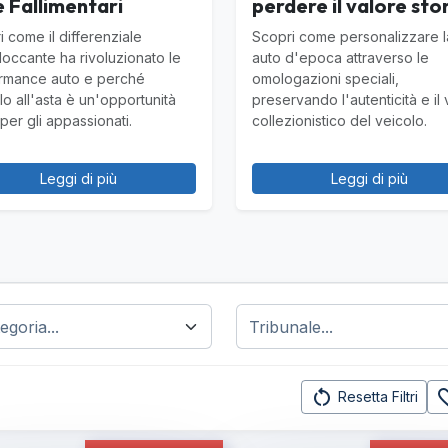
 Fallimentari
perdere il valore sto
 come il differenziale
Scopri come personalizzare l
loccante ha rivoluzionato le
auto d'epoca attraverso le
rmance auto e perché
omologazioni speciali,
lo all'asta è un'opportunità
preservando l'autenticità e il
per gli appassionati.
collezionistico del veicolo.
Leggi di più
Leggi di più
restart_alt
favorit
Resetta Filtri