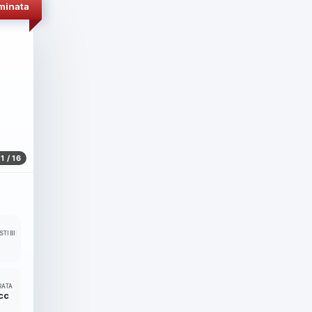
minata
1 / 16
TIBILE
RATA
cc