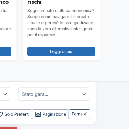
rico
rischi
a tua
Sogni un'auto elettrica economica?
Scopri come navigare il mercato
attuale e perché le aste giudiziarie
 valore
sono la vera alternativa intelligente
per il risparmio.
Leggi di più
e_border
pages
Torna v1
Solo Preferiti
Paginazione