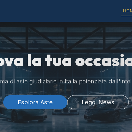
HO
ova la tua occasi
a di aste giudiziarie in Italia potenziata dall'Intel
Esplora Aste
Leggi News