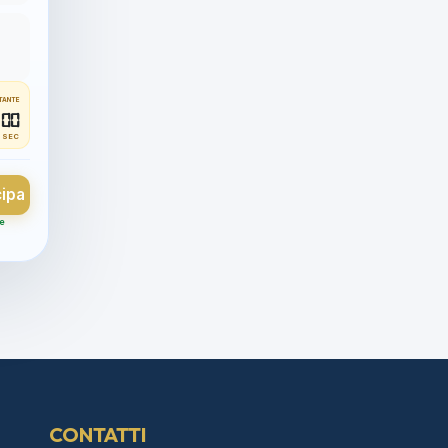
TANTE
00
SEC
cipa
 e
CONTATTI