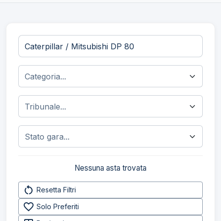
Nessuna asta trovata
restart_alt
Resetta Filtri
favorite_border
Solo Preferiti