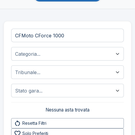
Nessuna asta trovata
restart_alt
Resetta Filtri
favorite_border
Solo Preferiti