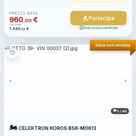
PREZZO BASE
Partecipa
gavel
960
€
,00
CON ONERI:
check_circle
1.440
€
Asta sicura e verificata
,32
Gara non avviata
favorite_border
1 / 46
🏍️
CELEKTRON KOROS BSK-M0613