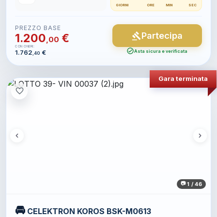
GIORNI
ORE
MIN
SEC
PREZZO BASE
Partecipa
gavel
1.200
€
,00
CON ONERI:
check_circle
1.762
€
Asta sicura e verificata
,40
Gara terminata
favorite_border
1 / 46
🚘
CELEKTRON KOROS BSK-M0613