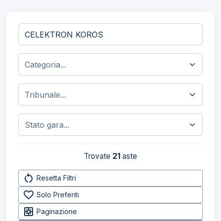
Trovate
21
aste
restart_alt
Resetta Filtri
favorite_border
Solo Preferiti
pages
Paginazione