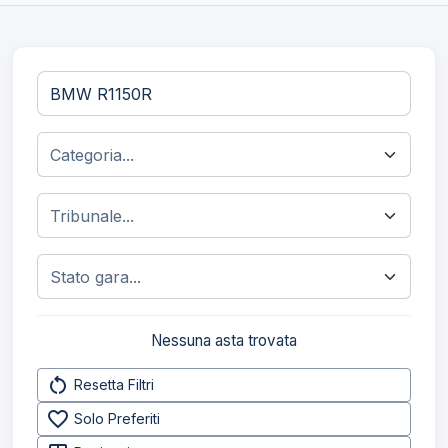
Nessuna asta trovata
restart_alt
Resetta Filtri
favorite_border
Solo Preferiti