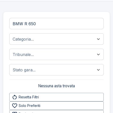
Nessuna asta trovata
restart_alt
Resetta Filtri
favorite_border
Solo Preferiti