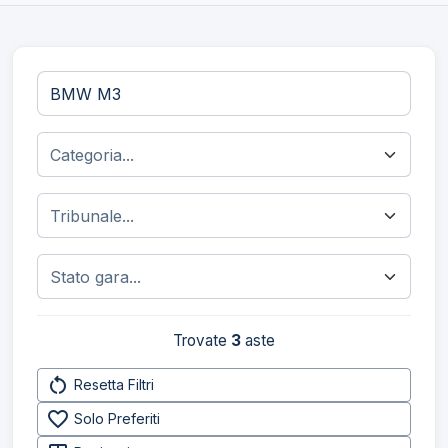
Trovate
3
aste
restart_alt
Resetta Filtri
favorite_border
Solo Preferiti