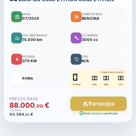
ANNO
COMBUSTIBILE
calendar_month
local_gas_station
07/2024
BENZINA
CHILOMETRAGGIO
CILINDRATA
speed
build
15.000 km
3000 cc
POTENZA
TIPO
electric_bolt
local_offer
375 KW
N/A
hourglass_empty
TEMPO RESTANTE
0
📍
00
00
00
ROMA
GIORNI
ORE
MIN
SEC
PREZZO BASE
Partecipa
gavel
88.000
€
,00
CON ONERI:
check_circle
93.384
€
Asta sicura e verificata
,00