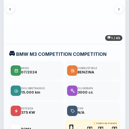
1 / 45
🚘
BMW M3 COMPETITION COMPETITION
ANNO
COMBUSTIBILE
calendar_month
local_gas_station
07/2024
BENZINA
CHILOMETRAGGIO
CILINDRATA
speed
build
15.000 km
3000 cc
POTENZA
TIPO
electric_bolt
local_offer
375 KW
N/A
hourglass_empty
TEMPO RESTANTE
0
00
00
00