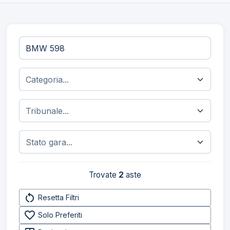
Trovate
2
aste
restart_alt
Resetta Filtri
favorite_border
Solo Preferiti