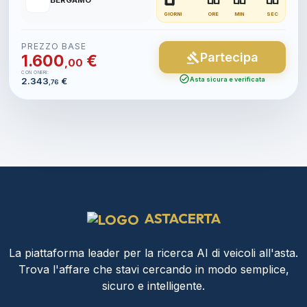
📍
BERGAMO
GIORNI
ORE
MIN
SEC
PREZZO BASE
Partecipa
gavel
1.600
€
,00
CON ONERI:
check_circle
2.343
€
Asta sicura e verificata
,76
ASTACERTA
La piattaforma leader per la ricerca AI di veicoli all'asta.
Trova l'affare che stavi cercando in modo semplice,
sicuro e intelligente.