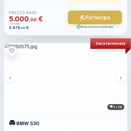
PREZZO BASE
Partecipa
gavel
5.000
€
,00
CON ONERI:
check_circle
5.976
€
Asta sicura e verificata
,00
Gara terminata
favorite_border
1 / 16
🚘
BMW 530