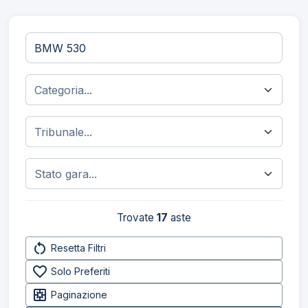
Trovate
17
aste
restart_alt
Resetta Filtri
favorite_border
Solo Preferiti
pages
Paginazione