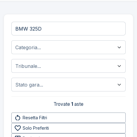
Trovate
1
aste
restart_alt
Resetta Filtri
favorite_border
Solo Preferiti