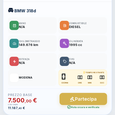
🚘
BMW 318d
ANNO
COMBUSTIBILE
calendar_month
local_gas_station
N/A
DIESEL
CHILOMETRAGGIO
CILINDRATA
speed
build
149.676 km
1995 cc
POTENZA
TIPO
electric_bolt
local_offer
N/A
N/A
hourglass_empty
TEMPO RESTANTE
0
📍
00
00
00
MODENA
GIORNI
ORE
MIN
SEC
PREZZO BASE
Partecipa
gavel
7.500
€
,00
CON ONERI:
check_circle
11.187
€
Asta sicura e verificata
,40