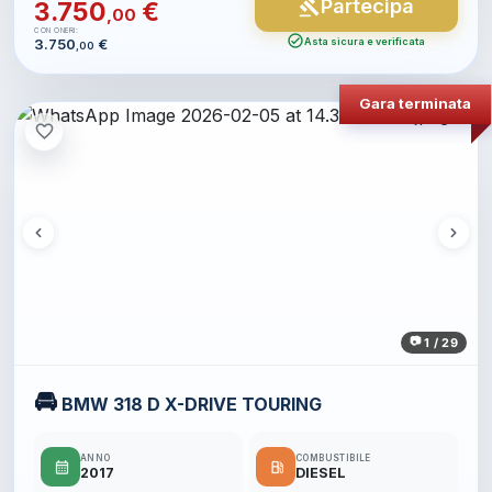
Partecipa
gavel
3.750
€
,00
CON ONERI:
check_circle
3.750
€
Asta sicura e verificata
,00
Gara terminata
favorite_border
1 / 29
🚘
BMW 318 D X-DRIVE TOURING
ANNO
COMBUSTIBILE
calendar_month
local_gas_station
2017
DIESEL