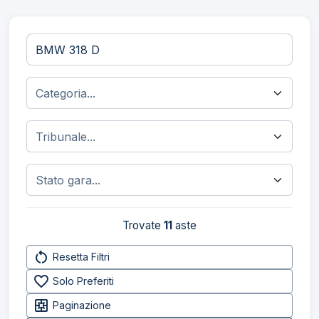
Trovate
11
aste
restart_alt
Resetta Filtri
favorite_border
Solo Preferiti
pages
Paginazione