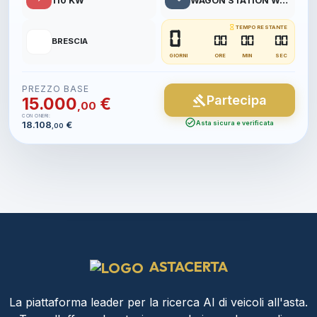
110 KW
WAGON STATION WAGON CAMBIO AUTOMATICO
hourglass_empty
TEMPO RESTANTE
0
📍
00
00
00
BRESCIA
GIORNI
ORE
MIN
SEC
PREZZO BASE
Partecipa
gavel
15.000
€
,00
CON ONERI:
check_circle
18.108
€
Asta sicura e verificata
,00
ASTACERTA
La piattaforma leader per la ricerca AI di veicoli all'asta.