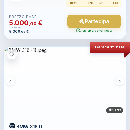
GIORNI
ORE
MIN
SEC
PREZZO BASE
Partecipa
gavel
5.000
€
,00
CON ONERI:
check_circle
5.000
€
Asta sicura e verificata
,00
Gara terminata
favorite_border
1 / 37
🚘
BMW 318 D