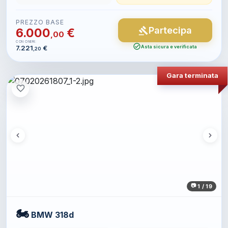
PREZZO BASE
Partecipa
gavel
6.000
€
,00
CON ONERI:
check_circle
7.221
€
Asta sicura e verificata
,20
Gara terminata
favorite_border
1 / 19
🏍️
BMW 318d