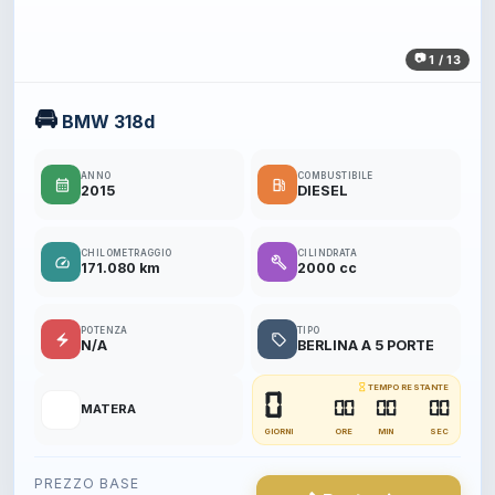
1 / 13
🚘
BMW 318d
ANNO
COMBUSTIBILE
calendar_month
local_gas_station
2015
DIESEL
CHILOMETRAGGIO
CILINDRATA
speed
build
171.080 km
2000 cc
POTENZA
TIPO
electric_bolt
local_offer
N/A
BERLINA A 5 PORTE
hourglass_empty
TEMPO RESTANTE
0
📍
00
00
00
MATERA
GIORNI
ORE
MIN
SEC
PREZZO BASE