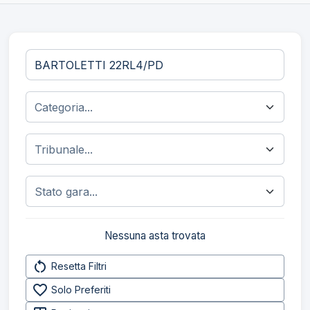
Nessuna asta trovata
restart_alt
Resetta Filtri
favorite_border
Solo Preferiti