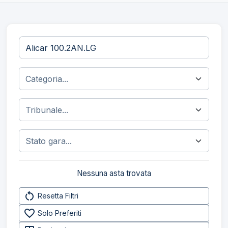
Nessuna asta trovata
restart_alt
Resetta Filtri
favorite_border
Solo Preferiti