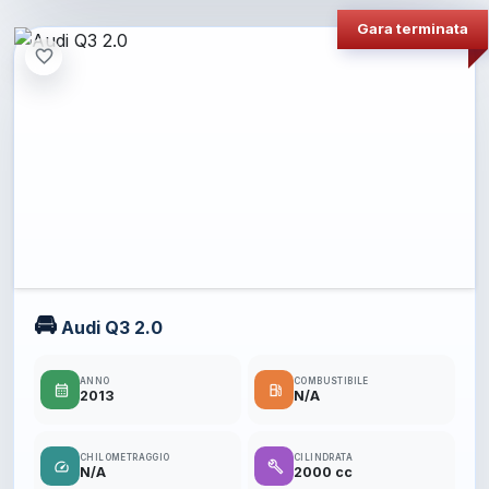
Gara terminata
favorite_border
🚘
Audi Q3 2.0
ANNO
COMBUSTIBILE
calendar_month
local_gas_station
2013
N/A
CHILOMETRAGGIO
CILINDRATA
speed
build
N/A
2000 cc