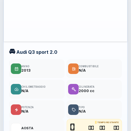
🚘
Audi Q3 sport 2.0
ANNO
COMBUSTIBILE
calendar_month
local_gas_station
2013
N/A
CHILOMETRAGGIO
CILINDRATA
speed
build
N/A
2000 cc
POTENZA
TIPO
electric_bolt
local_offer
N/A
N/A
hourglass_empty
TEMPO RESTANTE
0
📍
00
00
00
AOSTA