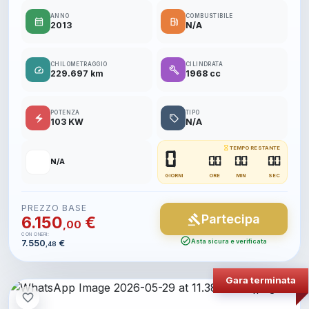
ANNO
COMBUSTIBILE
calendar_month
local_gas_station
2013
N/A
CHILOMETRAGGIO
CILINDRATA
speed
build
229.697 km
1968 cc
POTENZA
TIPO
electric_bolt
local_offer
103 KW
N/A
hourglass_empty
TEMPO RESTANTE
0
📍
00
00
00
N/A
GIORNI
ORE
MIN
SEC
PREZZO BASE
Partecipa
gavel
6.150
€
,00
CON ONERI:
check_circle
7.550
€
Asta sicura e verificata
,48
Gara terminata
favorite_border