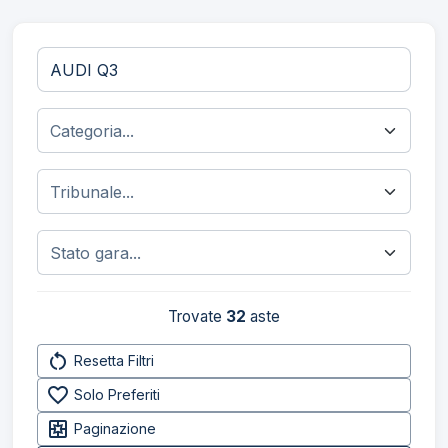
Trovate
32
aste
restart_alt
Resetta Filtri
favorite_border
Solo Preferiti
pages
Paginazione