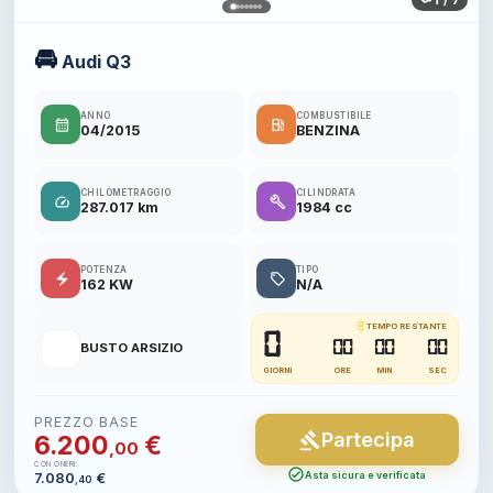
🚘
Audi Q3
ANNO
COMBUSTIBILE
calendar_month
local_gas_station
04/2015
BENZINA
CHILOMETRAGGIO
CILINDRATA
speed
build
287.017 km
1984 cc
POTENZA
TIPO
electric_bolt
local_offer
162 KW
N/A
hourglass_empty
TEMPO RESTANTE
0
📍
00
00
00
BUSTO ARSIZIO
GIORNI
ORE
MIN
SEC
PREZZO BASE
Partecipa
gavel
6.200
€
,00
CON ONERI:
check_circle
7.080
€
Asta sicura e verificata
,40