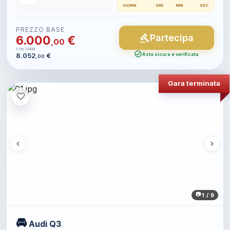
GIORNI
ORE
MIN
SEC
PREZZO BASE
Partecipa
gavel
6.000
€
,00
CON ONERI:
check_circle
8.052
€
Asta sicura e verificata
,00
Gara terminata
favorite_border
1 / 9
🚘
Audi Q3