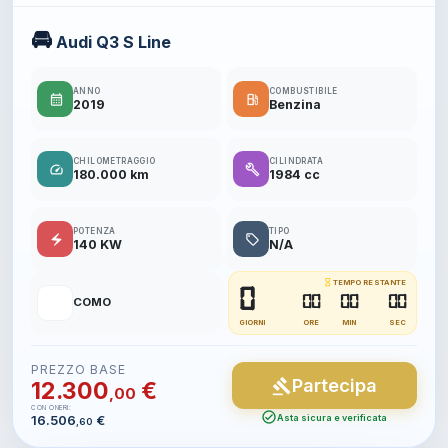
🚘
Audi Q3 S Line
ANNO
COMBUSTIBILE
calendar_month
local_gas_station
2019
Benzina
CHILOMETRAGGIO
CILINDRATA
speed
build
180.000 km
1984 cc
POTENZA
TIPO
electric_bolt
local_offer
140 KW
N/A
hourglass_empty
TEMPO RESTANTE
0
📍
00
00
00
COMO
GIORNI
ORE
MIN
SEC
PREZZO BASE
Partecipa
gavel
12.300
€
,00
CON ONERI:
check_circle
16.506
€
Asta sicura e verificata
,60