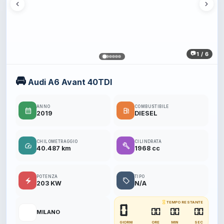
1 / 6
🚘
Audi A6 Avant 40TDI
ANNO
COMBUSTIBILE
calendar_month
local_gas_station
2019
DIESEL
CHILOMETRAGGIO
CILINDRATA
speed
build
40.487 km
1968 cc
POTENZA
TIPO
electric_bolt
local_offer
203 KW
N/A
hourglass_empty
TEMPO RESTANTE
0
📍
00
00
00
MILANO
GIORNI
ORE
MIN
SEC