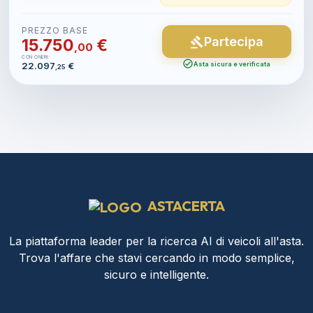
PREZZO BASE
Partecipa
gavel
15.750
€
,00
CON ONERI:
check_circle
22.097
€
Asta sicura e verificata
,25
ASTACERTA
La piattaforma leader per la ricerca AI di veicoli all'asta.
Trova l'affare che stavi cercando in modo semplice,
sicuro e intelligente.