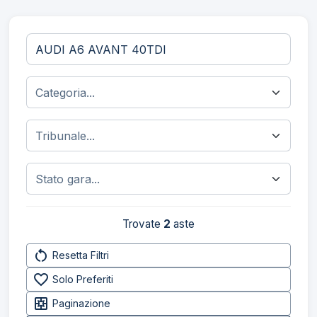
Trovate
2
aste
restart_alt
Resetta Filtri
favorite_border
Solo Preferiti
pages
Paginazione