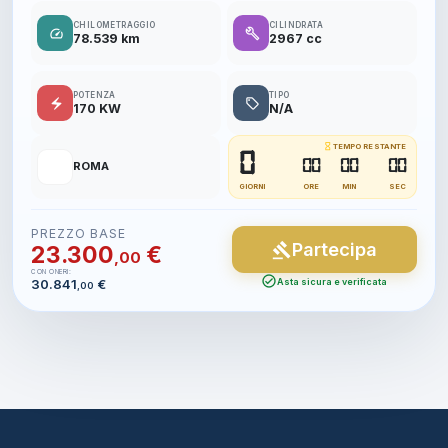
CHILOMETRAGGIO
CILINDRATA
speed
build
78.539 km
2967 cc
POTENZA
TIPO
electric_bolt
local_offer
170 KW
N/A
hourglass_empty
TEMPO RESTANTE
0
📍
00
00
00
ROMA
GIORNI
ORE
MIN
SEC
PREZZO BASE
Partecipa
gavel
23.300
€
,00
CON ONERI:
check_circle
30.841
€
Asta sicura e verificata
,00