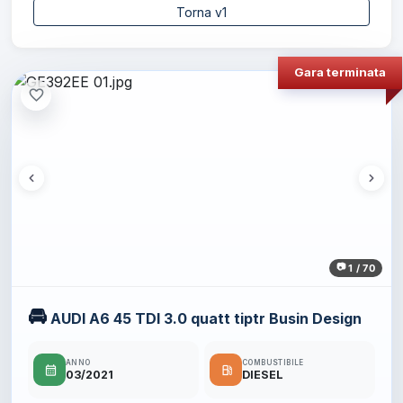
Torna v1
Gara terminata
favorite_border
1 / 70
🚘
AUDI A6 45 TDI 3.0 quatt tiptr Busin Design
ANNO
COMBUSTIBILE
calendar_month
local_gas_station
03/2021
DIESEL