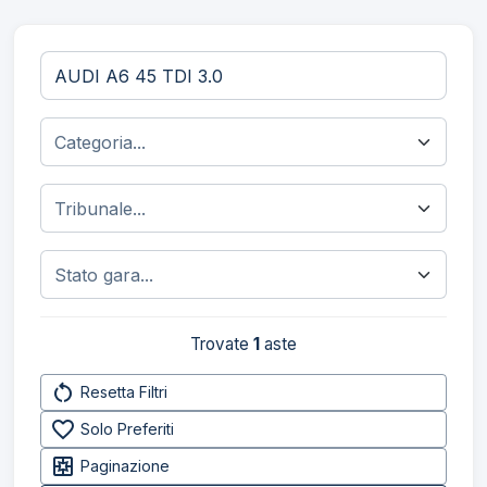
Trovate
1
aste
restart_alt
Resetta Filtri
favorite_border
Solo Preferiti
pages
Paginazione