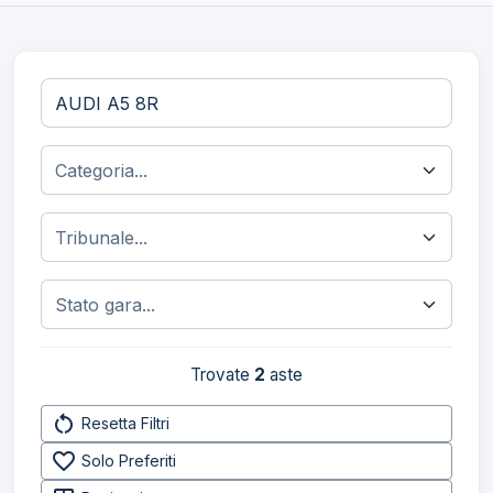
Trovate
2
aste
restart_alt
Resetta Filtri
favorite_border
Solo Preferiti