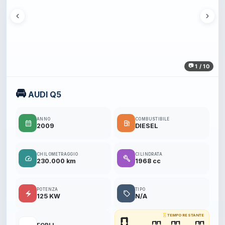
1 / 10
🚘
AUDI Q5
ANNO
COMBUSTIBILE
calendar_month
local_gas_station
2009
DIESEL
CHILOMETRAGGIO
CILINDRATA
speed
build
230.000 km
1968 cc
POTENZA
TIPO
electric_bolt
local_offer
125 KW
N/A
hourglass_empty
TEMPO RESTANTE
0
00
00
00