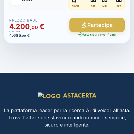
📍
FORLI
GIORNI
ORE
MIN
SEC
PREZZO BASE
Partecipa
gavel
4.200
€
,00
CON ONERI:
check_circle
4.685
€
Asta sicura e verificata
,00
ASTACERTA
La piattaforma leader per la ricerca AI di veicoli all'asta.
Trova l'affare che stavi cercando in modo semplice,
sicuro e intelligente.