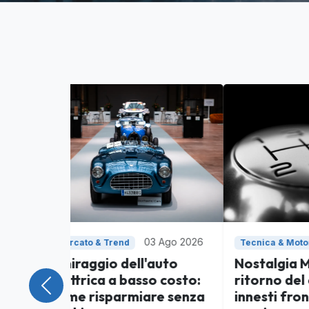
02 Ago 2026
Tecnica & Motori
Guid
Nostalgia Meccanica: il
I Se
ritorno del cambio a
Peri
Precedente
innesti frontali tra
non 