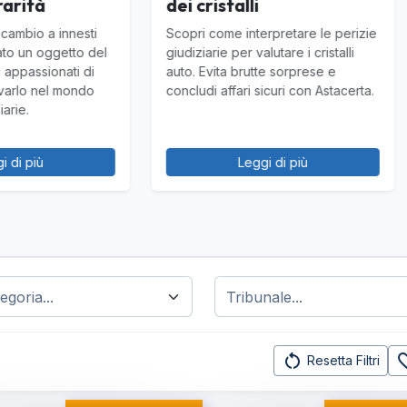
cristalli
piaciuto'?
i come interpretare le perizie
Scopri come tutelarti durante 
iarie per valutare i cristalli
compravendita di un'auto tra
Evita brutte sorprese e
privati. Guida pratica alla clau
di affari sicuri con Astacerta.
'visto e piaciuto' e ai docume
essenziali per evitare truffe.
Leggi di più
Leggi di più
restart_alt
favorit
Resetta Filtri