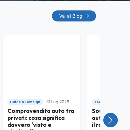
Vai al Blog
026
30 Lug 2026
Tecnica & Motori
 tra
Sound Design
a
automobilistico: perché
Success
il rombo finto degli EV