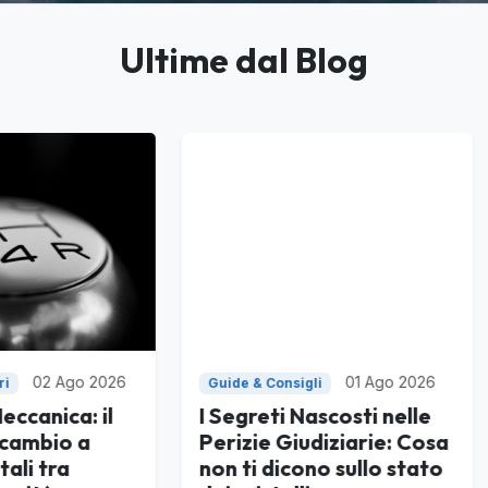
Ultime dal Blog
01 Ago 2026
31 Lug 2
e & Consigli
Guide & Consigli
greti Nascosti nelle
Compravendita auto
zie Giudiziarie: Cosa
privati: cosa signific
ti dicono sullo stato
davvero 'visto e