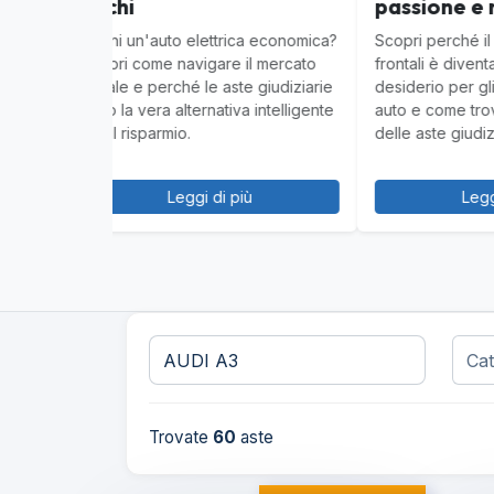
passione e rarità
dei 
Scopri perché il cambio a innesti
Scopr
frontali è diventato un oggetto del
giudiz
desiderio per gli appassionati di
auto. 
auto e come trovarlo nel mondo
conclu
delle aste giudiziarie.
Leggi di più
Trovate
60
aste