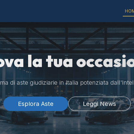
HO
ova la tua occasi
a di aste giudiziarie in Italia potenziata dall'Intel
Esplora Aste
Leggi News