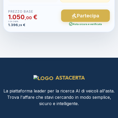
PREZZO BASE
Partecipa
gavel
1.050
€
,00
CON ONERI:
check_circle
1.396
€
Asta sicura e verificata
,29
ASTACERTA
La piattaforma leader per la ricerca AI di veicoli all'asta.
Trova l'affare che stavi cercando in modo semplice,
sicuro e intelligente.