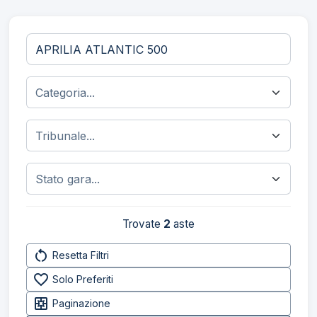
Trovate
2
aste
restart_alt
Resetta Filtri
favorite_border
Solo Preferiti
pages
Paginazione