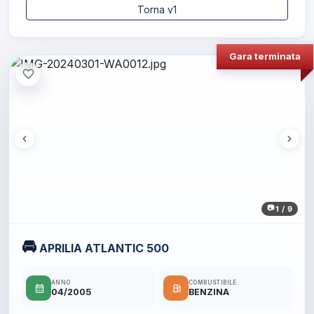
Torna v1
Gara terminata
favorite_border
1 / 9
🚘
APRILIA ATLANTIC 500
ANNO
COMBUSTIBILE
calendar_month
local_gas_station
04/2005
BENZINA