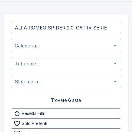
Trovate
6
aste
restart_alt
Resetta Filtri
favorite_border
Solo Preferiti