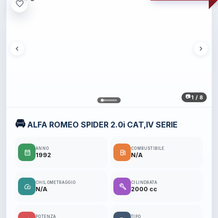
favorite_border
1 / 8
🚘
ALFA ROMEO SPIDER 2.0i CAT,IV SERIE
ANNO
COMBUSTIBILE
calendar_month
local_gas_station
1992
N/A
CHILOMETRAGGIO
CILINDRATA
speed
build
N/A
2000 cc
POTENZA
TIPO