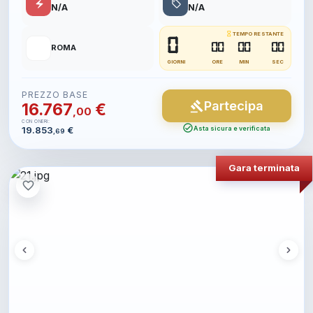
electric_bolt
local_offer
N/A
N/A
hourglass_empty
TEMPO RESTANTE
0
📍
00
00
00
ROMA
GIORNI
ORE
MIN
SEC
PREZZO BASE
Partecipa
gavel
16.767
€
,00
CON ONERI:
check_circle
19.853
€
Asta sicura e verificata
,69
Gara terminata
favorite_border