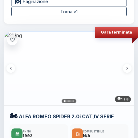
pages
Paginazione
Torna v1
Gara terminata
favorite_border
1 / 8
🏍️
ALFA ROMEO SPIDER 2.0i CAT,IV SERIE
ANNO
COMBUSTIBILE
calendar_month
local_gas_station
1992
N/A