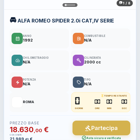
1 / 8
🚘
ALFA ROMEO SPIDER 2.0i CAT,IV SERIE
ANNO
COMBUSTIBILE
calendar_month
local_gas_station
1992
N/A
CHILOMETRAGGIO
CILINDRATA
speed
build
N/A
2000 cc
POTENZA
TIPO
electric_bolt
local_offer
N/A
N/A
hourglass_empty
TEMPO RESTANTE
0
📍
00
00
00
ROMA
GIORNI
ORE
MIN
SEC
PREZZO BASE
Partecipa
gavel
18.630
€
,00
CON ONERI:
check_circle
21.989
€
Asta sicura e verificata
,43