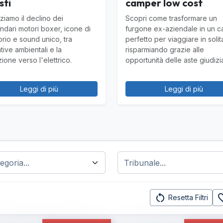
sti
camper low cost
ziamo il declino dei
Scopri come trasformare un
ndari motori boxer, icone di
furgone ex-aziendale in un 
brio e sound unico, tra
perfetto per viaggiare in solit
tive ambientali e la
risparmiando grazie alle
zione verso l'elettrico.
opportunità delle aste giudizia
Leggi di più
Leggi di più
restart_alt
favorit
Resetta Filtri