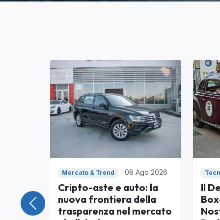
08 Ago 2026
Mercato & Trend
Tecn
Cripto-aste e auto: la
Il D
nuova frontiera della
Box
Precedente
trasparenza nel mercato
Nost