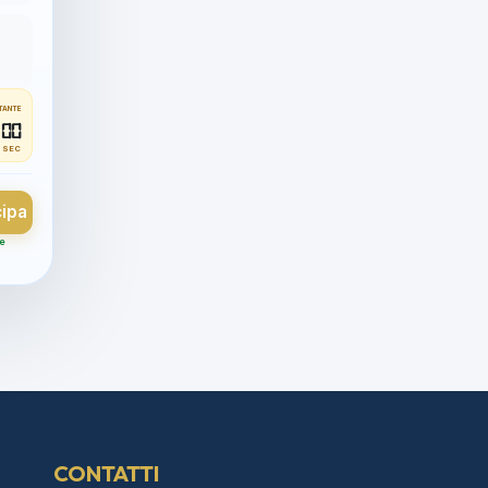
TANTE
00
SEC
cipa
 e
CONTATTI