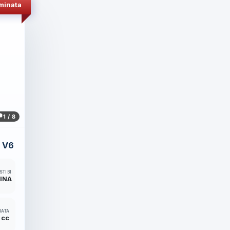
minata
1 / 8
 V6
TIBILE
INA
RATA
 cc