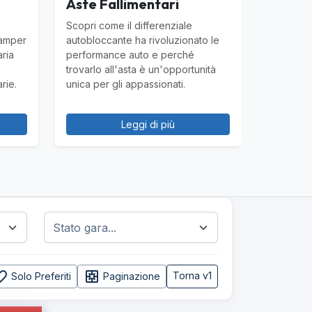
Aste Fallimentari
Scopri come il differenziale
camper
autobloccante ha rivoluzionato le
aria
performance auto e perché
trovarlo all'asta è un'opportunità
rie.
unica per gli appassionati.
Leggi di più
e_border
pages
Torna v1
Solo Preferiti
Paginazione