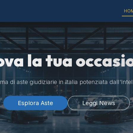
HO
ova la tua occasi
a di aste giudiziarie in Italia potenziata dall'Intel
Esplora Aste
Leggi News