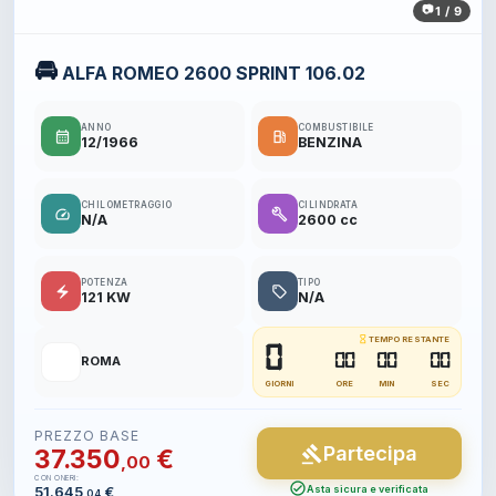
1 / 9
🚘
ALFA ROMEO 2600 SPRINT 106.02
ANNO
COMBUSTIBILE
calendar_month
local_gas_station
12/1966
BENZINA
CHILOMETRAGGIO
CILINDRATA
speed
build
N/A
2600 cc
POTENZA
TIPO
electric_bolt
local_offer
121 KW
N/A
hourglass_empty
TEMPO RESTANTE
0
📍
00
00
00
ROMA
GIORNI
ORE
MIN
SEC
PREZZO BASE
Partecipa
gavel
37.350
€
,00
CON ONERI:
check_circle
51.645
€
Asta sicura e verificata
,04