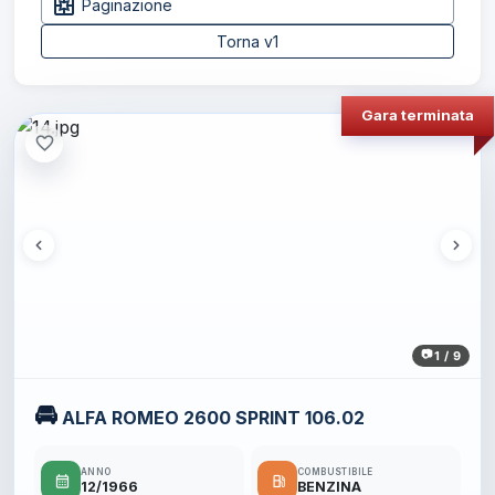
pages
Paginazione
Torna v1
Gara terminata
favorite_border
1 / 9
🚘
ALFA ROMEO 2600 SPRINT 106.02
ANNO
COMBUSTIBILE
calendar_month
local_gas_station
12/1966
BENZINA