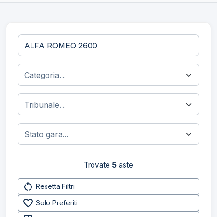
Trovate
5
aste
restart_alt
Resetta Filtri
favorite_border
Solo Preferiti