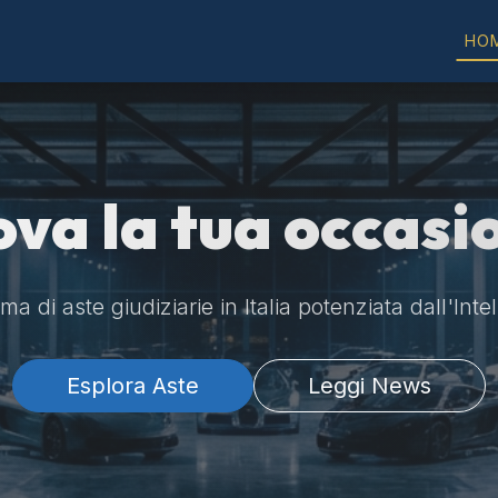
HO
ova la tua occasi
a di aste giudiziarie in Italia potenziata dall'Intel
Esplora Aste
Leggi News