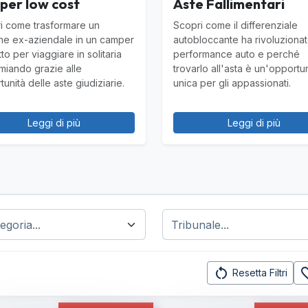
per low cost
Aste Fallimentari
i come trasformare un
Scopri come il differenziale
ne ex-aziendale in un camper
autobloccante ha rivoluzionat
to per viaggiare in solitaria
performance auto e perché
rmiando grazie alle
trovarlo all'asta è un'opportu
unità delle aste giudiziarie.
unica per gli appassionati.
Leggi di più
Leggi di più
restart_alt
favorit
Resetta Filtri