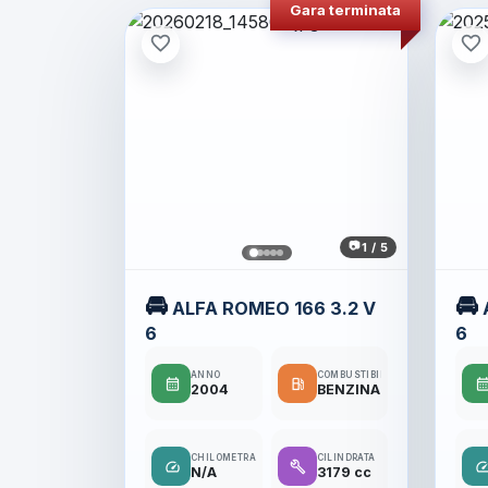
Gara terminata
favorite_border
favorite_border
1 / 5
🚘
🚘
ALFA ROMEO 166 3.2 V
6
6
ANNO
COMBUSTIBILE
calendar_month
local_gas_station
calendar_mo
2004
BENZINA
CHILOMETRAGGIO
CILINDRATA
speed
build
spee
N/A
3179 cc