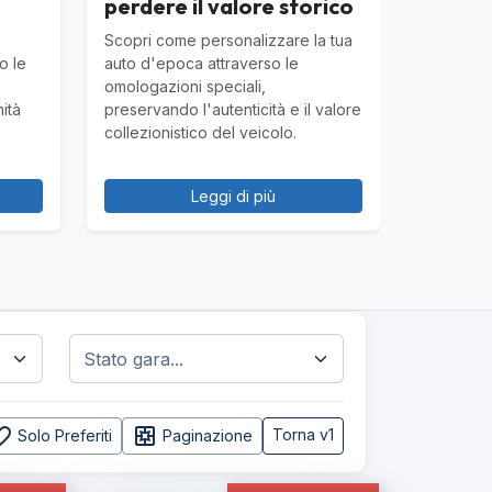
perdere il valore storico
Scopri come personalizzare la tua
o le
auto d'epoca attraverso le
omologazioni speciali,
nità
preservando l'autenticità e il valore
collezionistico del veicolo.
Leggi di più
e_border
pages
Torna v1
Solo Preferiti
Paginazione