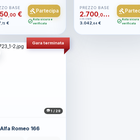
ZZO BASE
PREZZO BASE
gavel
Partecipa
gavel
Parte
050
€
2.700
€
,00
,00
Asta sicura e
Asta sicura
RI:
CON ONERI:
check_circle
check_circle
7
€
3.042
€
,72
verificata
,64
verificata
Gara terminata
1 / 29
Alfa Romeo 166