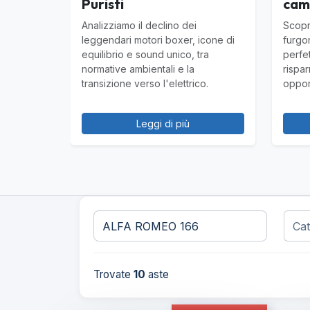
Puristi
cam
Analizziamo il declino dei
Scopr
leggendari motori boxer, icone di
furgo
equilibrio e sound unico, tra
perfet
normative ambientali e la
rispa
transizione verso l'elettrico.
opport
Leggi di più
Trovate
10
aste