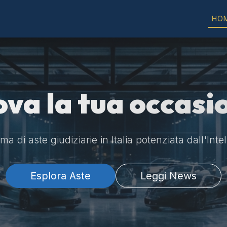
HO
ova la tua occasi
a di aste giudiziarie in Italia potenziata dall'Intel
Esplora Aste
Leggi News