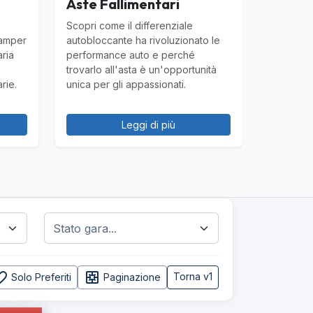
Aste Fallimentari
Scopri come il differenziale
camper
autobloccante ha rivoluzionato le
aria
performance auto e perché
trovarlo all'asta è un'opportunità
rie.
unica per gli appassionati.
Leggi di più
e_border
pages
Torna v1
Solo Preferiti
Paginazione