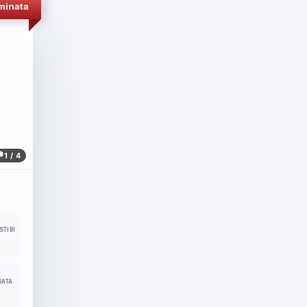
minata
1 / 4
TIBILE
RATA