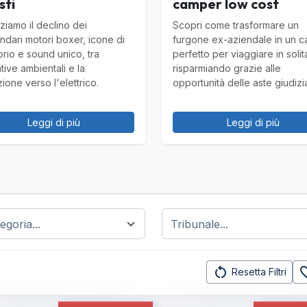
sti
camper low cost
ziamo il declino dei
Scopri come trasformare un
ndari motori boxer, icone di
furgone ex-aziendale in un 
brio e sound unico, tra
perfetto per viaggiare in solit
tive ambientali e la
risparmiando grazie alle
zione verso l'elettrico.
opportunità delle aste giudizia
Leggi di più
Leggi di più
restart_alt
favorit
Resetta Filtri