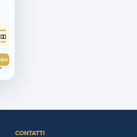
TANTE
00
SEC
cipa
 e
CONTATTI