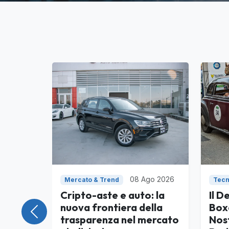
08 Ago 2026
Mercato & Trend
Tecn
Cripto-aste e auto: la
Il D
nuova frontiera della
Box
Precedente
trasparenza nel mercato
Nost